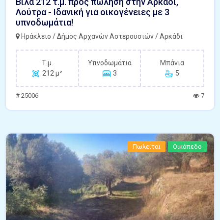
Βίλα 212 τ.μ. προς πώληση στην Αρκάδι,
Λούτρα - Ιδανική για οικογένειες με 3
υπνοδωμάτια!
Ηράκλειο / Δήμος Αρχανών Αστερουσιών / Αρκάδι
Τ.μ.
Υπνοδωμάτια
Μπάνια
212 μ²
3
5
# 25006
7
Πωλείται
Οικόπεδο