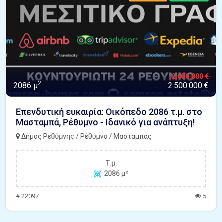
2.650.000 €
2
2086 μ
2.500.000 €
Επενδυτική ευκαιρία: Οικόπεδο 2086 τ.μ. στο
Μασταμπά, Ρέθυμνο - Ιδανικό για ανάπτυξη!
Δήμος Ρεθύμνης / Ρέθυμνο / Μασταμπάς
Τ.μ.
2086 μ²
# 22097
5