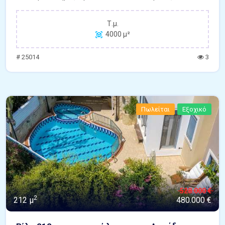
Τ.μ.
4000 μ²
# 25014
3
Πωλείται
Εξοχικό
528.000 €
2
212 μ
480.000 €