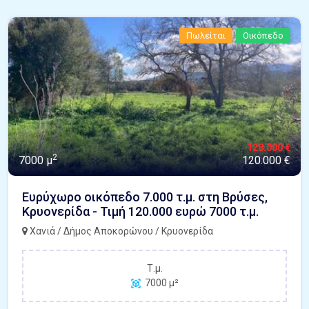
Πωλείται
Οικόπεδο
128.000 €
2
7000 μ
120.000 €
Ευρύχωρο οικόπεδο 7.000 τ.μ. στη Βρύσες,
Κρυονερίδα - Τιμή 120.000 ευρώ 7000 τ.μ.
Χανιά / Δήμος Αποκορώνου / Κρυονερίδα
Τ.μ.
7000 μ²