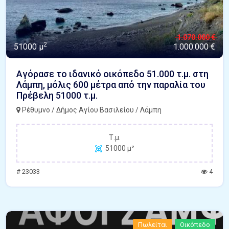
1.070.000 €
2
51000 μ
1.000.000 €
Αγόρασε το ιδανικό οικόπεδο 51.000 τ.μ. στη
Λάμπη, μόλις 600 μέτρα από την παραλία του
Πρέβελη 51000 τ.μ.
Ρέθυμνο / Δήμος Αγίου Βασιλείου / Λάμπη
Τ.μ.
51000 μ²
# 23033
4
Πωλείται
Οικόπεδο