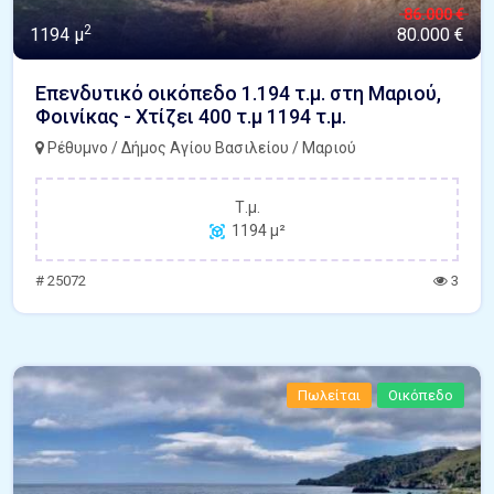
86.000 €
2
1194 μ
80.000 €
Επενδυτικό οικόπεδο 1.194 τ.μ. στη Μαριού,
Φοινίκας - Χτίζει 400 τ.μ 1194 τ.μ.
Ρέθυμνο / Δήμος Αγίου Βασιλείου / Μαριού
Τ.μ.
1194 μ²
# 25072
3
Πωλείται
Οικόπεδο