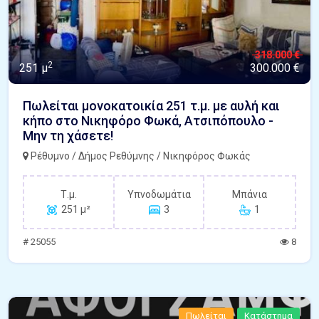
318.000 €
2
251 μ
300.000 €
Πωλείται μονοκατοικία 251 τ.μ. με αυλή και
κήπο στο Νικηφόρο Φωκά, Ατσιπόπουλο -
Μην τη χάσετε!
Ρέθυμνο / Δήμος Ρεθύμνης / Νικηφόρος Φωκάς
Τ.μ.
Υπνοδωμάτια
Μπάνια
251 μ²
3
1
# 25055
8
Πωλείται
Κατάστημα