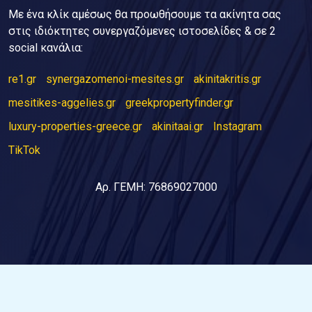
Με ένα κλίκ αμέσως θα προωθήσουμε τα ακίνητα σας
στις ιδιόκτητες συνεργαζόμενες ιστοσελίδες & σε 2
social κανάλια:
re1.gr
synergazomenoi-mesites.gr
akinitakritis.gr
mesitikes-aggelies.gr
greekpropertyfinder.gr
luxury-properties-greece.gr
akinitaai.gr
Instagram
TikTok
Αρ. ΓΕΜΗ: 76869027000
© 2026 RE1. All Rights Reserved