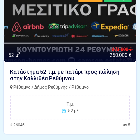
273.000 €
2
52 μ
250.000 €
Κατάστημα 52 τ.μ. με πατάρι προς πώληση
στην Καλλιθέα Ρεθύμνου
Ρέθυμνο / Δήμος Ρεθύμνης / Ρέθυμνο
Τ.μ.
52 μ²
# 26045
5