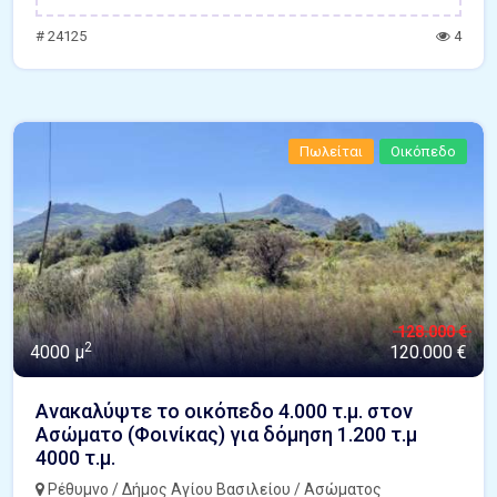
# 24125
4
Πωλείται
Οικόπεδο
128.000 €
2
4000 μ
120.000 €
Ανακαλύψτε το οικόπεδο 4.000 τ.μ. στον
Ασώματο (Φοινίκας) για δόμηση 1.200 τ.μ
4000 τ.μ.
Ρέθυμνο / Δήμος Αγίου Βασιλείου / Ασώματος