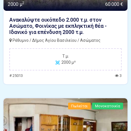
2
2000 μ
60.000 €
Ανακαλύψτε οικόπεδο 2.000 τ.μ. στον
Ασώματο, Φοινίκας με εκπληκτική θέα -
Ιδανικό για επένδυση 2000 τ.μ.
Ρέθυμνο / Δήμος Αγίου Βασιλείου / Ασώματος
Τ.μ.
2000 μ²
# 25013
3
Πωλείται
Μονοκατοικία