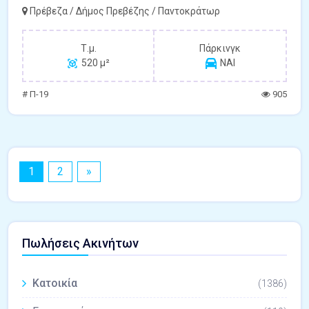
Πρέβεζα / Δήμος Πρεβέζης / Παντοκράτωρ
Τ.μ.
Πάρκινγκ
520 μ²
ΝΑΙ
# Π-19
905
1
2
»
Πωλήσεις Ακινήτων
Κατοικία
(1386)