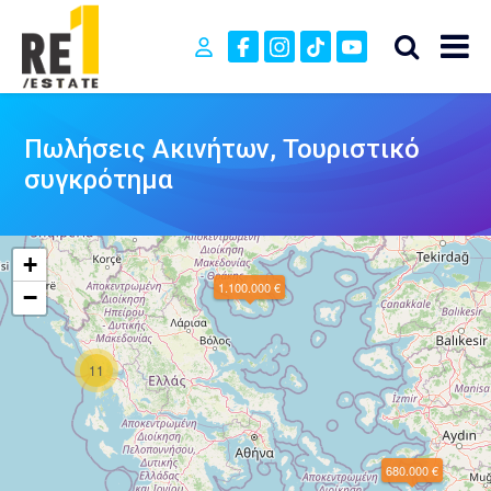
Πωλήσεις Ακινήτων, Τουριστικό
συγκρότημα
+
1.100.000 €
−
11
680.000 €