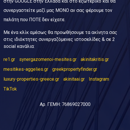
στην GOOGLE στην Ελλάδα και στο εξωτερικό και θα
συνεργαστείτε μαζί μας ΜΟΝΟ αν σας φέρουμε τον
πελάτη που ΠΟΤΕ δεν είχατε.
Με ένα κλίκ αμέσως θα προωθήσουμε τα ακίνητα σας
στις ιδιόκτητες συνεργαζόμενες ιστοσελίδες & σε 2
social κανάλια:
re1.gr
synergazomenoi-mesites.gr
akinitakritis.gr
mesitikes-aggelies.gr
greekpropertyfinder.gr
luxury-properties-greece.gr
akinitaai.gr
Instagram
TikTok
Αρ. ΓΕΜΗ: 76869027000