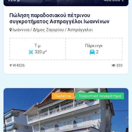
Πώληση παραδοσιακού πέτρινου
συγκροτήματος Ασπραγγέλοι Ιωαννίνων
Ιωάννινα / Δήμος Ζαγορίου / Ασπράγγελοι
Τ.μ.
Πάρκινγκ
320 μ²
2
# W4326
333
Πωλείται
Τουριστικό συγκρότημα