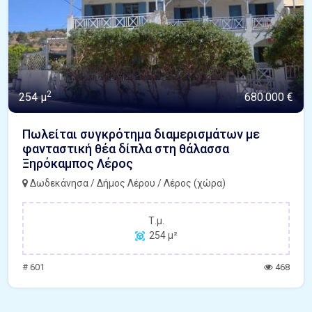
2
254 μ
680.000 €
Πωλείται συγκρότημα διαμερισμάτων με
φανταστική θέα δίπλα στη θάλασσα
Ξηρόκαμπος Λέρος
Δωδεκάνησα / Δήμος Λέρου / Λέρος (χώρα)
Τ.μ.
254 μ²
# 601
468