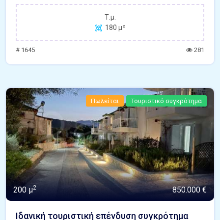
Τ.μ.
180 μ²
# 1645
281
Πωλείται
Τουριστικό συγκρότημα
2
200 μ
850.000 €
Ιδανική τουριστική επένδυση συγκρότημα