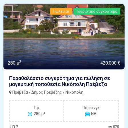
Πωλείται
Τουριστικό συγκρότημα
2
280 μ
420.000 €
Παραθαλάσσιο συγκρότημα για πώληση σε
μαγευτική τοποθεσία Νικόπολη Πρέβεζα
Πρέβεζα / Δήμος Πρεβέζης / Νικόπολη
Τ.μ.
Πάρκινγκ
280 μ²
ΝΑΙ
# Π-7
575