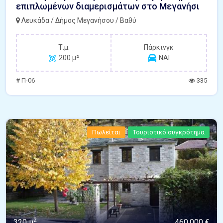
επιπλωμένων διαμερισμάτων στο Μεγανήσι
Λευκάδα / Δήμος Μεγανήσου / Βαθύ
Τ.μ.
Πάρκινγκ
200 μ²
ΝΑΙ
# Π-06
335
Πωλείται
Τουριστικό συγκρότημα
2
320 μ
460.000 €