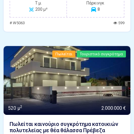
Τ.μ.
Πάρκινγκ
200 μ²
8
# W5063
599
Πωλείται
Τουριστικό συγκρότημα
2
520 μ
2.000.000 €
Πωλείται καινούριο συγκρότημα κατοικιών
πολυτελείας με θέα θάλασσα Πρέβεζα