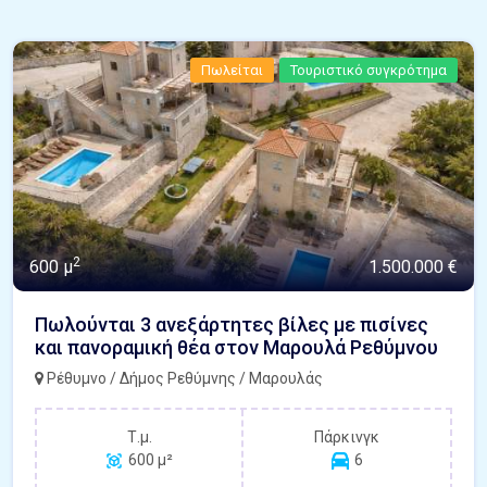
Πωλείται
Τουριστικό συγκρότημα
2
600 μ
1.500.000 €
Πωλούνται 3 ανεξάρτητες βίλες με πισίνες
και πανοραμική θέα στον Μαρουλά Ρεθύμνου
Ρέθυμνο / Δήμος Ρεθύμνης / Μαρουλάς
Τ.μ.
Πάρκινγκ
600 μ²
6