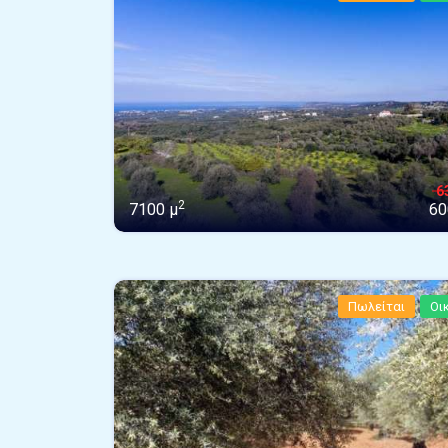
6
2
7100 μ
60
Πωλείται
Οι