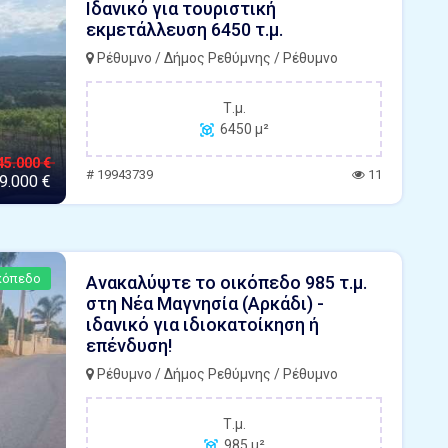
Ιδανικό για τουριστική
εκμετάλλευση 6450 τ.μ.
Ρέθυμνο / Δήμος Ρεθύμνης / Ρέθυμνο
Τ.μ.
6450 μ²
45.000 €
# 19943739
11
9.000 €
κόπεδο
Ανακαλύψτε το οικόπεδο 985 τ.μ.
στη Νέα Μαγνησία (Αρκάδι) -
ιδανικό για ιδιοκατοίκηση ή
επένδυση!
Ρέθυμνο / Δήμος Ρεθύμνης / Ρέθυμνο
Τ.μ.
985 μ²