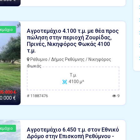
εμάχιο
Αγροτεμάχιο 4.100 τ.μ. με θέα προς
πώληση στην περιοχή Ζουρίδας,
Πρινές, Νικηφόρος Φωκάς 4100
τ.μ.
Ρέθυμνο / Δήμος Ρεθύμνης / Νικηφόρος
Φωκάς
Τ.μ.
4100 μ²
05.000 €
# 11887476
9
0.000 €
εμάχιο
Αγροτεμάχιο 6.450 τ.μ. στον Εθνικό
Δρόμο στην Επισκοπή Ρεθύμνου -