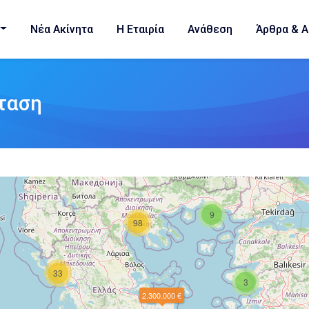
Νέα Ακίνητα
Η Εταιρία
Ανάθεση
Άρθρα & Α
ταση
9
98
33
3
2.300.000 €