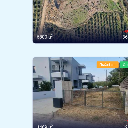
3
2
6800 μ
36
Πωλείται
Οι
1
2
1469 μ
12