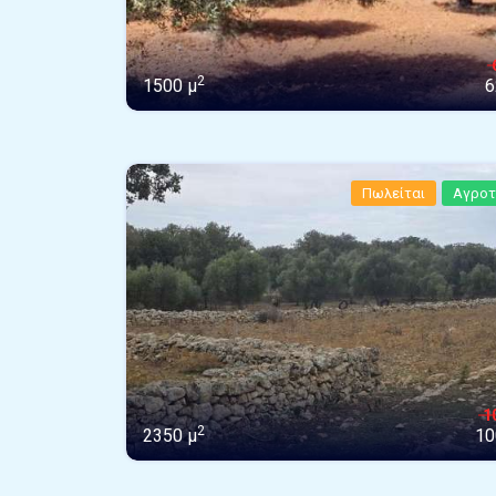
2
1500 μ
6
Πωλείται
Αγροτ
1
2
2350 μ
10