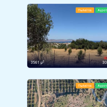
Πωλείται
Αγροτ
3
2
3561 μ
30
Πωλείται
Αγροτ