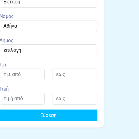
Νομός
Δήμος
Τ.μ.
Τιμή
Εύρεση