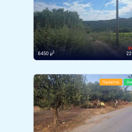
2
2
6450 μ
22
Πωλείται
Οι