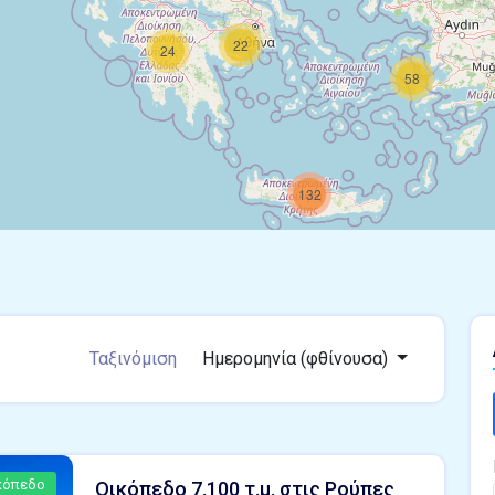
22
24
58
132
Ταξινόμιση
Ημερομηνία (φθίνουσα)
κόπεδο
Οικόπεδο 7.100 τ.μ. στις Ρούπες