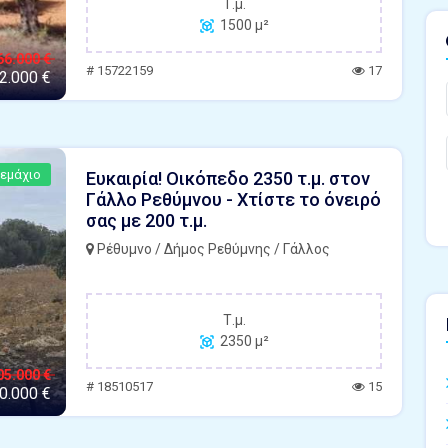
Τ.μ.
1500 μ²
66.000 €
# 15722159
17
2.000 €
εμάχιο
Ευκαιρία! Οικόπεδο 2350 τ.μ. στον
Γάλλο Ρεθύμνου - Χτίστε το όνειρό
σας με 200 τ.μ.
Ρέθυμνο / Δήμος Ρεθύμνης / Γάλλος
Τ.μ.
2350 μ²
05.000 €
# 18510517
15
0.000 €