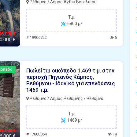
Ρέθυμνο / Δήμος Αγίου Βασιλείου
Τ.μ.
6800 μ²
96.000 €
# 19906722
5
0.000 €
κόπεδο
Πωλείται οικόπεδο 1.469 τ.μ. στην
περιοχή Πηγιανός Κάμπος,
Ρεθύμνου - Ιδανικό για επενδύσεις
1469 τ.μ.
Ρέθυμνο / Δήμος Ρεθύμνης / Ρέθυμνο
Τ.μ.
1469 μ²
32.000 €
# 17800054
14
6.000 €