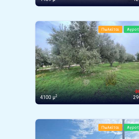
Πωλείται
Αγροτ
3
2
4100 μ
29
Πωλείται
Αγροτ