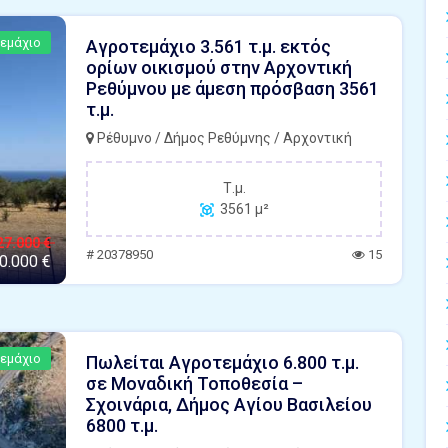
εμάχιο
Αγροτεμάχιο 3.561 τ.μ. εκτός
ορίων οικισμού στην Αρχοντική
Ρεθύμνου με άμεση πρόσβαση 3561
τ.μ.
Ρέθυμνο / Δήμος Ρεθύμνης / Αρχοντική
Τ.μ.
3561 μ²
27.000 €
# 20378950
15
0.000 €
εμάχιο
Πωλείται Αγροτεμάχιο 6.800 τ.μ.
σε Μοναδική Τοποθεσία –
Σχοινάρια, Δήμος Αγίου Βασιλείου
6800 τ.μ.