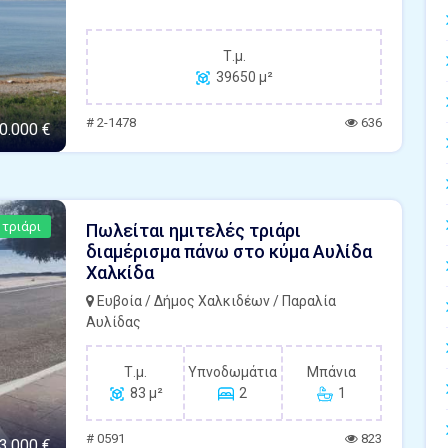
Τ.μ.
39650 μ²
# 2-1478
636
0.000 €
 τριάρι
Πωλείται ημιτελές τριάρι
διαμέρισμα πάνω στο κύμα Αυλίδα
Χαλκίδα
Ευβοία / Δήμος Χαλκιδέων / Παραλία
Αυλίδας
Τ.μ.
Υπνοδωμάτια
Μπάνια
83 μ²
2
1
# 0591
823
3.000 €