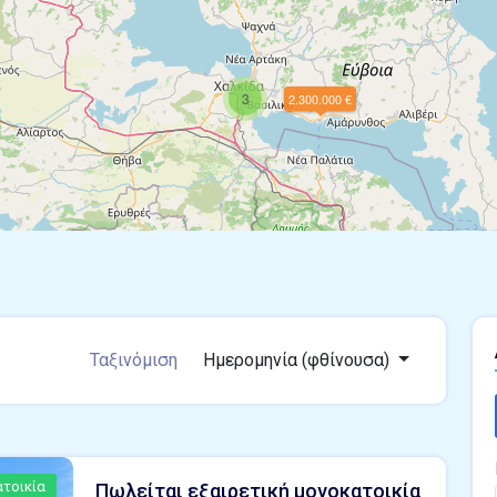
3
2.300.000 €
Ταξινόμιση
Ημερομηνία (φθίνουσα)
τοικία
Πωλείται εξαιρετική μονοκατοικία