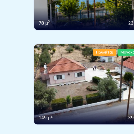
2
78 μ
23
Πωλείται
Μονοκα
2
149 μ
39