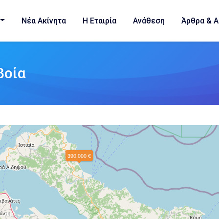
Νέα Ακίνητα
Η Εταιρία
Ανάθεση
Άρθρα & Α
βοία
390.000 €