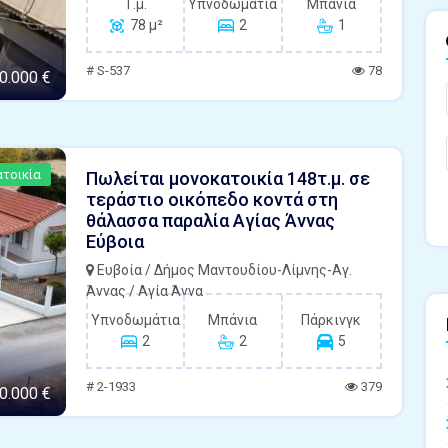
Τ.μ.
Υπνοδωμάτια
Μπάνια
78 μ²
2
1
# S-537
78
0.000 €
τοικία
Πωλείται μονοκατοικία 148τ.μ. σε
τεράστιο οικόπεδο κοντά στη
θάλασσα παραλία Αγίας Άννας
Εύβοια
Ευβοία / Δήμος Μαντουδίου-Λίμνης-Αγ.
Άννας / Αγία Άννα
Υπνοδωμάτια
Μπάνια
Πάρκινγκ
2
2
5
# 2-1933
379
0.000 €