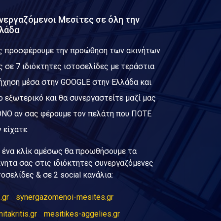
νεργαζόμενοι Μεσίτες σε όλη την
λάδα
ς προσφέρουμε την προώθηση των ακινήτων
ς σε 7 ιδιόκτητες ιστοσελίδες με τεράστια
ήχηση μέσα στην GOOGLE στην Ελλάδα και
ο εξωτερικό και θα συνεργαστείτε μαζί μας
ΝΟ αν σας φέρουμε τον πελάτη που ΠΟΤΕ
 είχατε.
 ένα κλίκ αμέσως θα προωθήσουμε τα
ίνητα σας στις ιδιόκτητες συνεργαζόμενες
τοσελίδες & σε 2 social κανάλια:
.gr
synergazomenoi-mesites.gr
nitakritis.gr
mesitikes-aggelies.gr