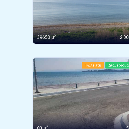
2
39650 μ
2.30
Πωλείται
Διαμέρισμα
2
83 μ
5