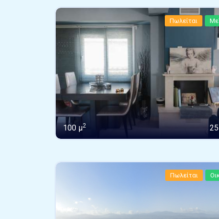
Πωλείται
Με
2
100 μ
25
Πωλείται
Οι