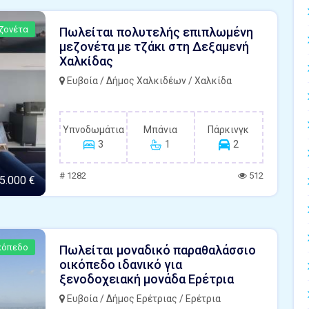
ζονέτα
Πωλείται πολυτελής επιπλωμένη
μεζονέτα με τζάκι στη Δεξαμενή
Χαλκίδας
Ευβοία / Δήμος Χαλκιδέων / Χαλκίδα
Υπνοδωμάτια
Μπάνια
Πάρκινγκ
3
1
2
# 1282
512
5.000 €
κόπεδο
Πωλείται μοναδικό παραθαλάσσιο
οικόπεδο ιδανικό για
ξενοδοχειακή μονάδα Ερέτρια
Ευβοία / Δήμος Ερέτριας / Ερέτρια