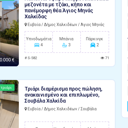
μεζονέτα με τζάκι, κήπο και
πανέμορφη θέα Άγιος Μηνάς
Χαλκίδας
Ευβοία / Δήμος Χαλκιδέων / Άγιος Μηνάς
Υπνοδωμάτια
Μπάνια
Πάρκινγκ
4
3
2
# S-582
71
0.000 €
 τριάρι
Τριάρι διαμέρισμα προς πώληση,
ανακαινισμένο και επιπλωμένο,
Σουβάλα Χαλκίδα
Ευβοία / Δήμος Χαλκιδέων / Σουβάλα