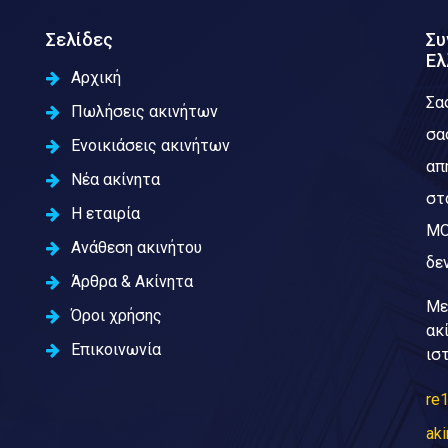
Σελίδες
Συ
Ελ
Αρχική
Σα
Πωλήσεις ακινήτων
σα
Ενοικιάσεις ακινήτων
απ
Νέα ακίνητα
στ
Η εταιρία
ΜΟ
Ανάθεση ακινήτου
δεν
Άρθρα & Ακίνητα
Με
Όροι χρήσης
ακ
Επικοινωνία
ισ
re1
aki