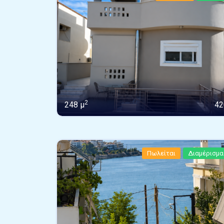
2
248 μ
42
Πωλείται
Διαμέρισμα