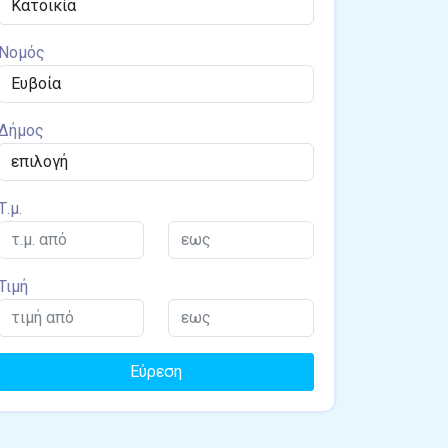
Νομός
Δήμος
Τ.μ.
Τιμή
Εύρεση