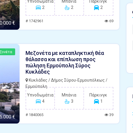
Υπνοδωμάτια
Μπάνια
Πάρκινγκ
2
2
2
# 1742961
69
0.000 €
ζονέτα
Μεζονέτα με καταπληκτική θέα
θάλασσα και επίπλωση προς
πώληση Ερμούπολη Σύρος
Κυκλάδες
Κυκλάδες / Δήμος Σύρου-Ερμουπόλεως /
Ερμούπολη
Υπνοδωμάτια
Μπάνια
Πάρκινγκ
4
3
1
# 1840065
39
5.000 €