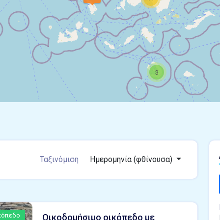
3
Ταξινόμιση
Ημερομηνία (φθίνουσα)
κόπεδο
Οικοδομήσιμο οικόπεδο με