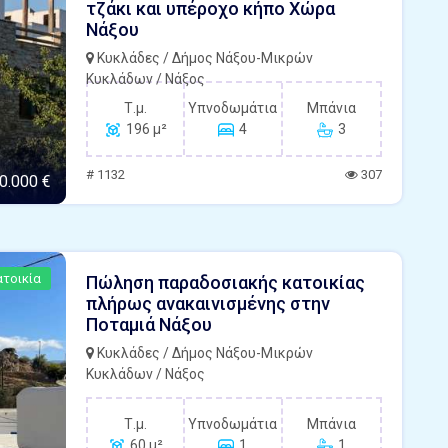
τζάκι και υπέροχο κήπο Χώρα
Νάξου
Κυκλάδες / Δήμος Νάξου-Μικρών
Κυκλάδων / Νάξος
Τ.μ.
Υπνοδωμάτια
Μπάνια
196 μ²
4
3
# 1132
307
0.000 €
τοικία
Πώληση παραδοσιακής κατοικίας
πλήρως ανακαινισμένης στην
Ποταμιά Νάξου
Κυκλάδες / Δήμος Νάξου-Μικρών
Κυκλάδων / Νάξος
Τ.μ.
Υπνοδωμάτια
Μπάνια
60 μ²
1
1