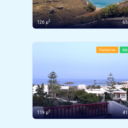
2
126 μ
65
Πωλείται
Με
2
119 μ
41