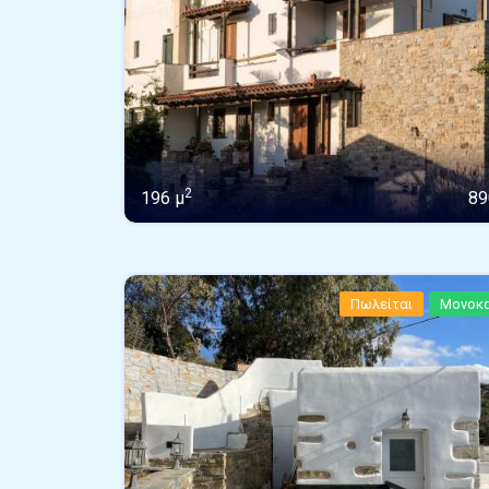
2
196 μ
89
Πωλείται
Μονοκα