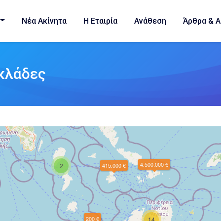
Νέα Ακίνητα
Η Εταιρία
Ανάθεση
Άρθρα & Α
κλάδες
4.500.000 €
2
415.000 €
200 €
14