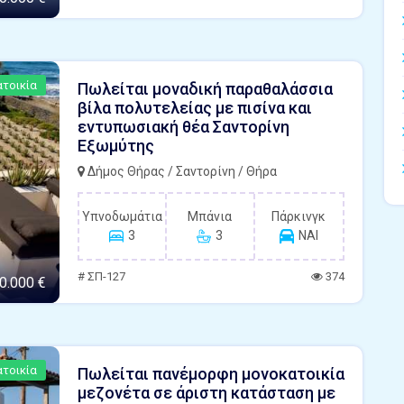
τοικία
Πωλείται μοναδική παραθαλάσσια
βίλα πολυτελείας με πισίνα και
εντυπωσιακή θέα Σαντορίνη
Εξωμύτης
Δήμος Θήρας / Σαντορίνη / Θήρα
Υπνοδωμάτια
Μπάνια
Πάρκινγκ
3
3
ΝΑΙ
# ΣΠ-127
374
0.000 €
τοικία
Πωλείται πανέμορφη μονοκατοικία
μεζονέτα σε άριστη κατάσταση με