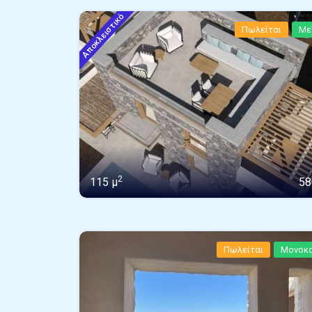
Αποκλειστικό
Πωλείται
Με
2
115 μ
58
Πωλείται
Μονοκα