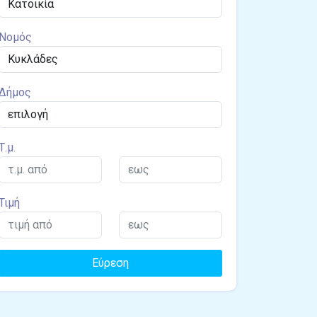
Νομός
Δήμος
Τ.μ.
Τιμή
Εύρεση