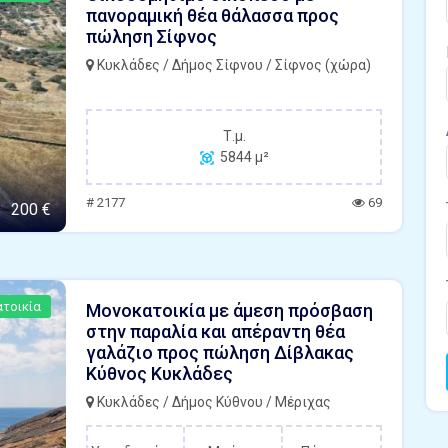
πανοραμική θέα θάλασσα προς
πώληση Σίφνος
Κυκλάδες / Δήμος Σίφνου / Σίφνος (χώρα)
Τ.μ.
5844 μ²
# 2177
69
200 €
τοικία
Μονοκατοικία με άμεση πρόσβαση
στην παραλία και απέραντη θέα
γαλάζιο προς πώληση Δίβλακας
Κύθνος Κυκλάδες
Κυκλάδες / Δήμος Κύθνου / Μέριχας