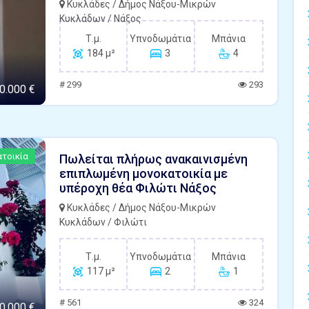
Κυκλάδες / Δήμος Νάξου-Μικρών
Κυκλάδων / Νάξος
Τ.μ.
Υπνοδωμάτια
Μπάνια
184 μ²
3
4
# 299
293
0.000 €
τοικία
Πωλείται πλήρως ανακαινισμένη
επιπλωμένη μονοκατοικία με
υπέροχη θέα Φιλώτι Νάξος
Κυκλάδες / Δήμος Νάξου-Μικρών
Κυκλάδων / Φιλώτι
Τ.μ.
Υπνοδωμάτια
Μπάνια
117 μ²
2
1
# 561
324
0.000 €