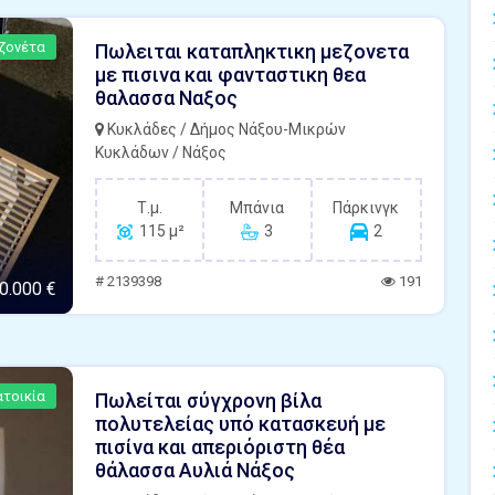
ζονέτα
Πωλειται καταπληκτικη μεζονετα
με πισινα και φανταστικη θεα
θαλασσα Ναξος
Κυκλάδες / Δήμος Νάξου-Μικρών
Κυκλάδων / Νάξος
Τ.μ.
Μπάνια
Πάρκινγκ
115 μ²
3
2
# 2139398
191
0.000 €
τοικία
Πωλείται σύγχρονη βίλα
πολυτελείας υπό κατασκευή με
πισίνα και απεριόριστη θέα
θάλασσα Αυλιά Νάξος