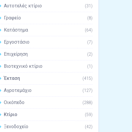
Αυτοτελές κτίριο
(31)
Γραφείο
(8)
Κατάστημα
(64)
Εργοστάσιο
(7)
Επιχείρηση
(2)
Βιοτεχνικό κτίριο
(1)
Έκταση
(415)
Αγροτεμάχιο
(127)
Οικόπεδο
(288)
Κτίριο
(59)
Ξενοδοχείο
(42)