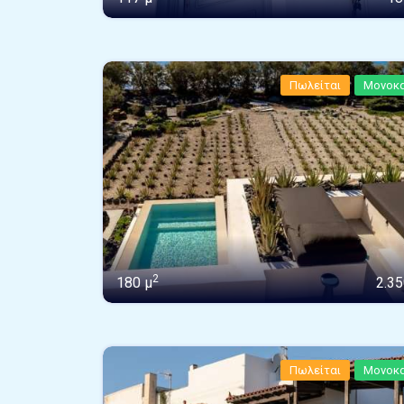
Πωλείται
Μονοκα
2
180 μ
2.35
Πωλείται
Μονοκα