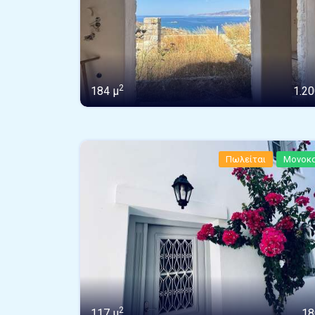
2
184 μ
1.20
Πωλείται
Μονοκα
2
117 μ
18