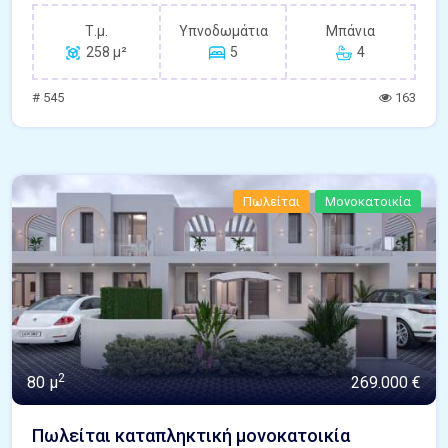
Τ.μ.
Υπνοδωμάτια
Μπάνια
258 μ²
5
4
# 545
163
Πωλείται
Μονοκατοικία
2
80 μ
269.000 €
Πωλείται καταπληκτική μονοκατοικία