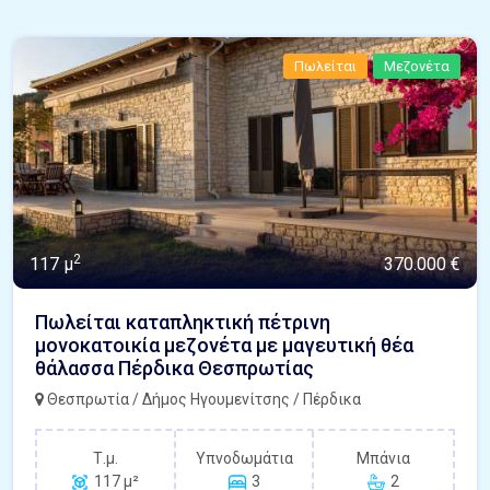
Πωλείται
Μεζονέτα
2
117 μ
370.000 €
Πωλείται καταπληκτική πέτρινη
μονοκατοικία μεζονέτα με μαγευτική θέα
θάλασσα Πέρδικα Θεσπρωτίας
Θεσπρωτία / Δήμος Ηγουμενίτσης / Πέρδικα
Τ.μ.
Υπνοδωμάτια
Μπάνια
117 μ²
3
2