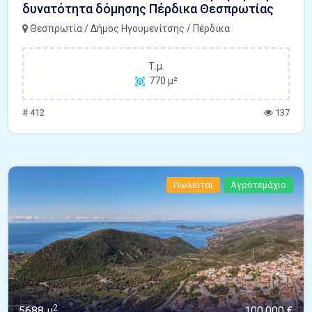
δυνατότητα δόμησης Πέρδικα Θεσπρωτίας
Θεσπρωτία / Δήμος Ηγουμενίτσης / Πέρδικα
Τ.μ.
770 μ²
# 412
137
Πωλείται
Αγροτεμάχιο
2
5688 μ
100.000 €