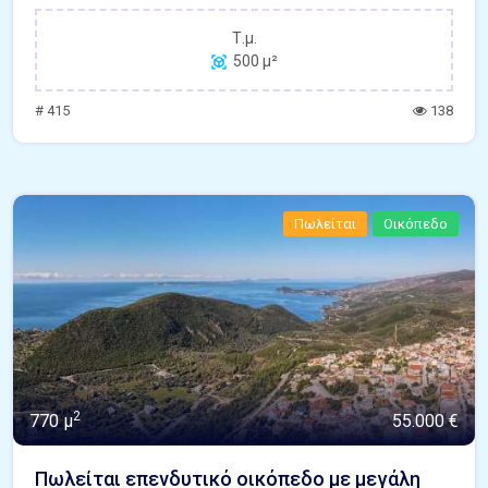
Τ.μ.
500 μ²
# 415
138
Πωλείται
Οικόπεδο
2
770 μ
55.000 €
Πωλείται επενδυτικό οικόπεδο με μεγάλη