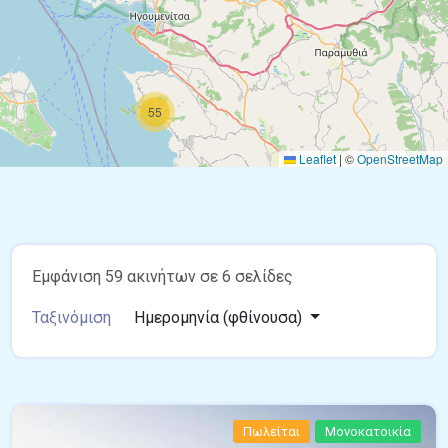
55
Leaflet
|
©
OpenStreetMap
Εμφάνιση 59 ακινήτων σε 6 σελίδες
Ταξινόμιση
Ημερομηνία (φθίνουσα)
Πωλείται
Μονοκατοικία