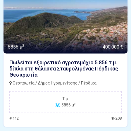
2
5856 μ
400.000 €
Πωλείται εξαιρετικό αγροτεμάχιο 5.856 τ.μ.
δίπλα στη θάλασσα Σταυρολιμένας Πέρδικας
Θεσπρωτία
Θεσπρωτία / Δήμος Ηγουμενίτσης / Πέρδικα
Τ.μ.
5856 μ²
# 112
208