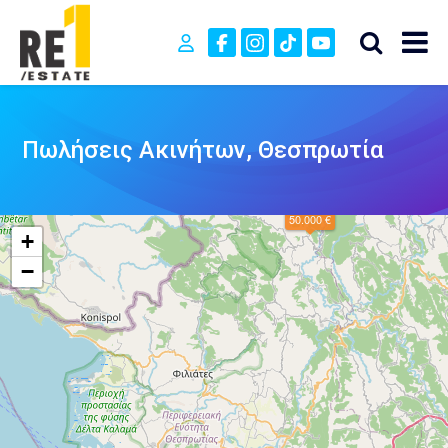
Πωλήσεις Ακινήτων, Θεσπρωτία
50.000 €
+
−