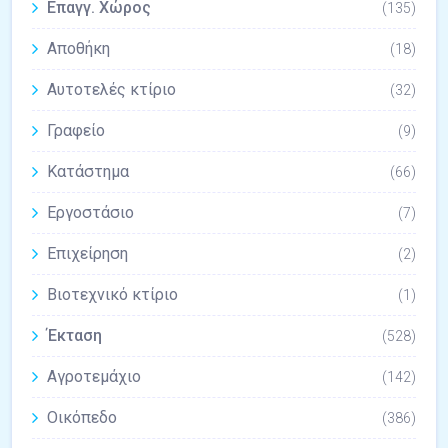
Επαγγ. Χώρος
(135)
Αποθήκη
(18)
Αυτοτελές κτίριο
(32)
Γραφείο
(9)
Κατάστημα
(66)
Εργοστάσιο
(7)
Επιχείρηση
(2)
Βιοτεχνικό κτίριο
(1)
Έκταση
(528)
Αγροτεμάχιο
(142)
Οικόπεδο
(386)