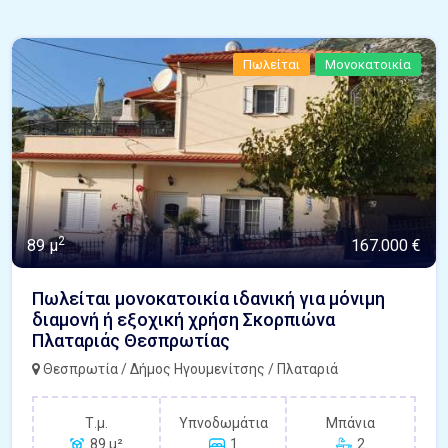
Πωλείται
Μονοκατοικία
2
89 μ
167.000 €
Πωλείται μονοκατοικία ιδανική για μόνιμη
διαμονή ή εξοχική χρήση Σκορπιώνα
Πλαταριάς Θεσπρωτίας
Θεσπρωτία / Δήμος Ηγουμενίτσης / Πλαταριά
Τ.μ.
Υπνοδωμάτια
Μπάνια
89 μ²
1
2