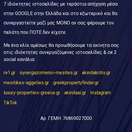
7 ιδιόκτητες ιστοσελίδες με τεράστια απήχηση μέσα
στην GOOGLE στην Ελλάδα και στο εξωτερικό και θα
συνεργαστείτε μαζί μας ΜΟΝΟ αν σας φέρουμε τον
πελάτη που ΠΟΤΕ δεν είχατε.
Με ένα κλίκ αμέσως θα προωθήσουμε τα ακίνητα σας
στις ιδιόκτητες συνεργαζόμενες ιστοσελίδες & σε 2
social κανάλια:
re1.gr
synergazomenoi-mesites.gr
akinitakritis.gr
mesitikes-aggelies.gr
greekpropertyfinder.gr
luxury-properties-greece.gr
akinitaai.gr
Instagram
TikTok
Αρ. ΓΕΜΗ: 76869027000