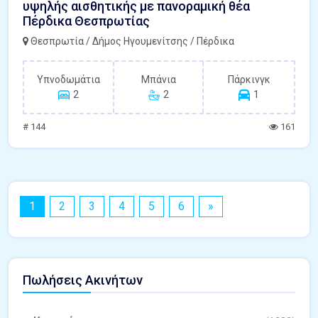
υψηλής αισθητικής με πανοραμική θέα
Πέρδικα Θεσπρωτίας
Θεσπρωτία / Δήμος Ηγουμενίτσης / Πέρδικα
Υπνοδωμάτια
Μπάνια
Πάρκινγκ
2
2
1
# 144
161
1
2
3
4
5
6
»
Πωλήσεις Ακινήτων