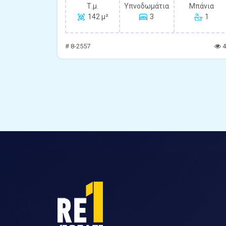
Τ.μ.
Υπνοδωμάτια
Μπάνια
142 μ²
3
1
# 8-2557
4