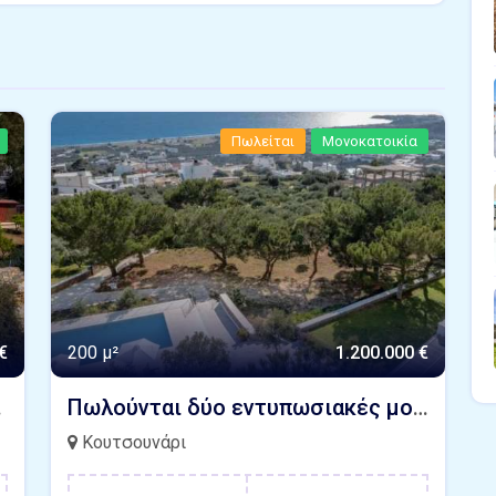
Πωλείται
Μονοκατοικία
€
200 μ²
1.200.000 €
άπετρας Κρήτης
Πωλούνται δύο εντυπωσιακές μονοκατοικίες με πισίνα, πανέμορφο κήπο και ανεμπόδιστη θέα θάλασσα Κουτσουνάρι Ιεράπετρας Κρήτη
Κουτσουνάρι