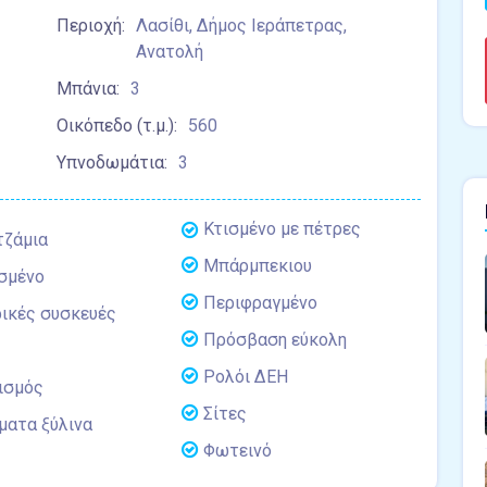
Περιοχή:
Λασίθι, Δήμος Ιεράπετρας,
Ανατολή
Μπάνια:
3
Οικόπεδο (τ.μ.):
560
Υπνοδωμάτια:
3
Κτισμένο με πέτρες
τζάμια
Μπάρμπεκιου
σμένο
Περιφραγμένο
ικές συσκευές
Πρόσβαση εύκολη
Ρολόι ΔΕΗ
ισμός
Σίτες
ατα ξύλινα
Φωτεινό