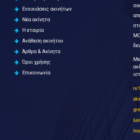
σα
Ενοικιάσεις ακινήτων
απ
Νέα ακίνητα
στ
Η εταιρία
ΜΟ
Ανάθεση ακινήτου
δεν
Άρθρα & Ακίνητα
Με
Όροι χρήσης
ακ
Επικοινωνία
ισ
re1
aki
gre
lux
In