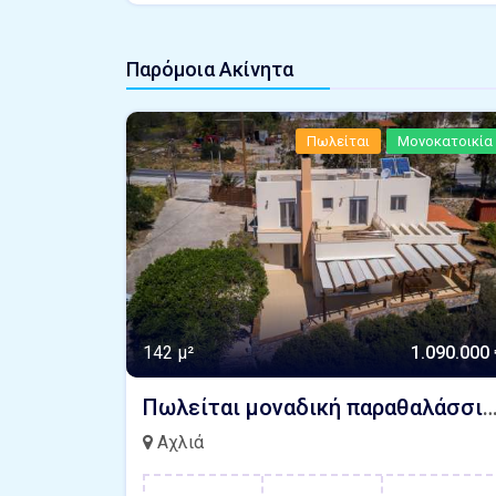
Παρόμοια Ακίνητα
Πωλείται
Μονοκατοικία
142 μ²
1.090.000 
Πωλείται μοναδική παραθαλάσσια μονοκατοικία με καταπληκτική θέα θάλασσα Γαλήνη Ιερ
Αχλιά