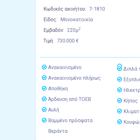
Κωδικός ακινήτου:
7-1810
Είδος:
Μονοκατοικία
2
Εμβαδόν:
220μ
Τιμή:
730.000 €
Ανακαινισμένο
Διπλά 
Ανακαινισμένο πλήρως
Εξοπλι
Αποθήκη
Ηλεκτρ
Άρδευση από ΤΟΕΒ
Κήπος
Αυλή
Κλιματ
Βαμμένο πρόσφατα
Κουφώμ
Βεράντα