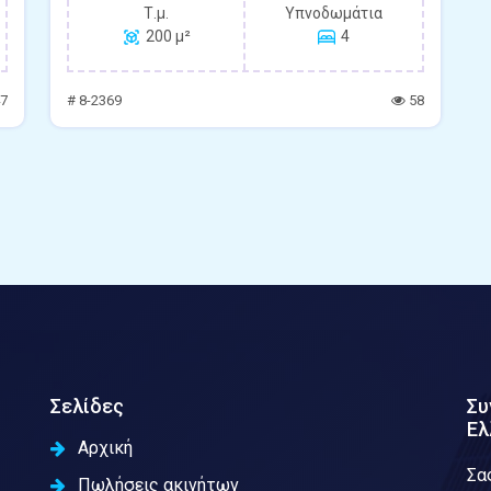
Τ.μ.
Υπνοδωμάτια
200 μ²
4
7
# 8-2369
58
Σελίδες
Συ
Ελ
Αρχική
Σα
Πωλήσεις ακινήτων