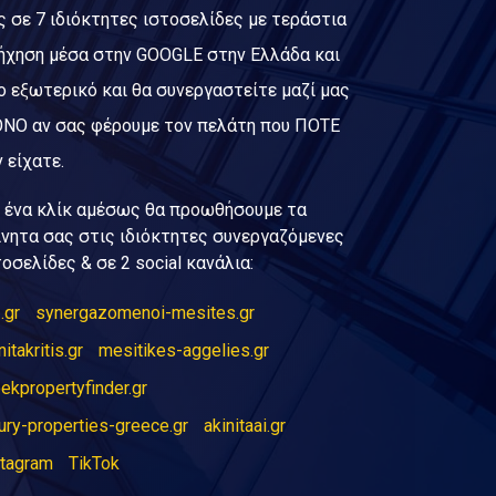
ς σε 7 ιδιόκτητες ιστοσελίδες με τεράστια
ήχηση μέσα στην GOOGLE στην Ελλάδα και
ο εξωτερικό και θα συνεργαστείτε μαζί μας
ΝΟ αν σας φέρουμε τον πελάτη που ΠΟΤΕ
 είχατε.
 ένα κλίκ αμέσως θα προωθήσουμε τα
ίνητα σας στις ιδιόκτητες συνεργαζόμενες
τοσελίδες & σε 2 social κανάλια:
.gr
synergazomenoi-mesites.gr
nitakritis.gr
mesitikes-aggelies.gr
ekpropertyfinder.gr
ury-properties-greece.gr
akinitaai.gr
stagram
TikTok