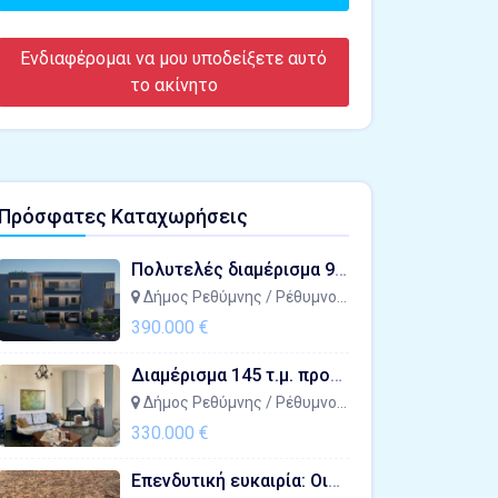
Ενδιαφέρομαι να μου υποδείξετε αυτό
το ακίνητο
Πρόσφατες Καταχωρήσεις
Πολυτελές διαμέρισμα 94 τ.μ. στον Μασταμπά (Ρέθυμνο) με γκαράζ και αποθήκη
Δήμος Ρεθύμνης / Ρέθυμνο / Μασταμπάς
390.000 €
Διαμέρισμα 145 τ.μ. προς πώληση στον Μασταμπά (Ρέθυμνο) - Ιδανικό για επένδυση
Δήμος Ρεθύμνης / Ρέθυμνο / Μασταμπάς
330.000 €
Επενδυτική ευκαιρία: Οικόπεδο 2542 τ.μ. στην Πλατανιά (Ρέθυμνο) 50 μέτρα από τη Μάχης Κρήτης