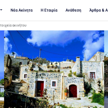
Νέα Ακίνητα
Η Εταιρία
Ανάθεση
Άρθρα & Α
τοιχεία ακινήτου