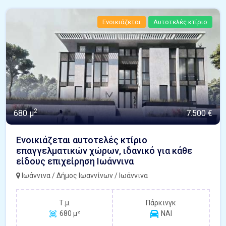
Ενοικιάζεται
Αυτοτελές κτίριο
2
680 μ
7.500 €
Ενοικιάζεται αυτοτελές κτίριο
επαγγελματικών χώρων, ιδανικό για κάθε
είδους επιχείρηση Ιωάννινα
Ιωάννινα / Δήμος Ιωαννίνων / Ιωάννινα
Τ.μ.
Πάρκινγκ
680 μ²
ΝΑΙ