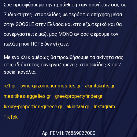
Σας προσφέρουμε την προώθηση των ακινήτων σας σε
7 ιδιόκτητες ιστοσελίδες με τεράστια απήχηση μέσα
στην GOOGLE στην Ελλάδα και στο εξωτερικό και θα
συνεργαστείτε μαζί μας ΜΟΝΟ αν σας φέρουμε τον
πελάτη που ΠΟΤΕ δεν είχατε.
Με ένα κλίκ αμέσως θα προωθήσουμε τα ακίνητα σας
στις ιδιόκτητες συνεργαζόμενες ιστοσελίδες & σε 2
social κανάλια:
re1.gr
synergazomenoi-mesites.gr
akinitakritis.gr
mesitikes-aggelies.gr
greekpropertyfinder.gr
luxury-properties-greece.gr
akinitaai.gr
Instagram
TikTok
Αρ. ΓΕΜΗ: 76869027000