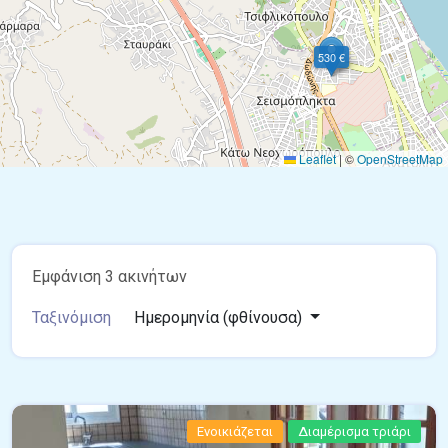
530 €
Leaflet
|
©
OpenStreetMap
Εμφάνιση 3 ακινήτων
Ταξινόμιση
Ημερομηνία (φθίνουσα)
Ενοικιάζεται
Διαμέρισμα τριάρι