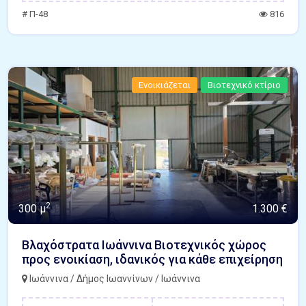
# Π-48
816
Ενοικιάζεται
Βιοτεχνικό κτίριο
2
300 μ
1.300 €
Βλαχόστρατα Ιωάννινα Βιοτεχνικός χώρος
προς ενοικίαση, ιδανικός για κάθε επιχείρηση
Ιωάννινα / Δήμος Ιωαννίνων / Ιωάννινα