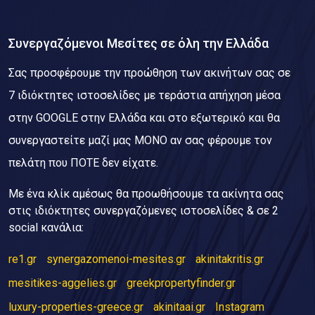
Συνεργαζόμενοι Μεσίτες σε όλη την Ελλάδα
Σας προσφέρουμε την προώθηση των ακινήτων σας σε
7 ιδιόκτητες ιστοσελίδες με τεράστια απήχηση μέσα
στην GOOGLE στην Ελλάδα και στο εξωτερικό και θα
συνεργαστείτε μαζί μας ΜΟΝΟ αν σας φέρουμε τον
πελάτη που ΠΟΤΕ δεν είχατε.
Με ένα κλίκ αμέσως θα προωθήσουμε τα ακίνητα σας
στις ιδιόκτητες συνεργαζόμενες ιστοσελίδες & σε 2
social κανάλια:
re1.gr
synergazomenoi-mesites.gr
akinitakritis.gr
mesitikes-aggelies.gr
greekpropertyfinder.gr
luxury-properties-greece.gr
akinitaai.gr
Instagram