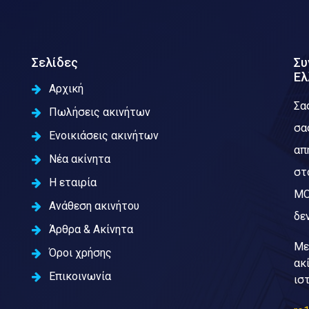
Σελίδες
Συ
Ελ
Αρχική
Σα
Πωλήσεις ακινήτων
σα
Ενοικιάσεις ακινήτων
απ
Νέα ακίνητα
στ
Η εταιρία
ΜΟ
Ανάθεση ακινήτου
δεν
Άρθρα & Ακίνητα
Με
Όροι χρήσης
ακ
Επικοινωνία
ισ