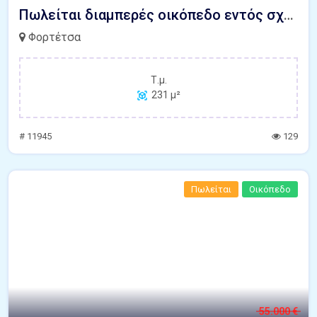
Πωλείται διαμπερές οικόπεδο εντός σχεδίου Φορτέτσα Ηράκλειο Κρήτης
Φορτέτσα
Τ.μ.
231 μ²
# 11945
129
Πωλείται
Οικόπεδο
55.000 €