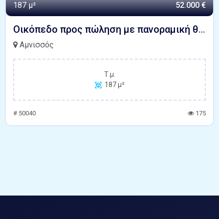
187 μ²
52.000 €
Οικόπεδο προς πώληση με πανοραμική θέα θάλασσα Καρτερός Ηράκλειο Κρήτης
Αμνισσός
Τ.μ.
187 μ²
# 50040
175