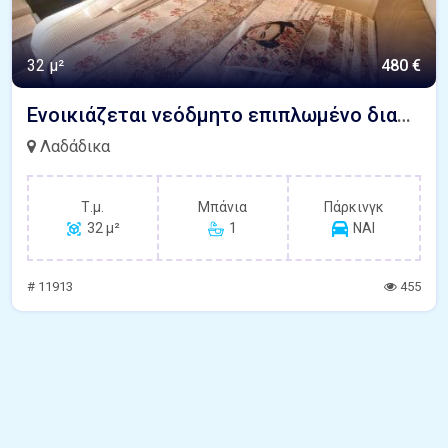
32 μ²
480 €
Ενοικιάζεται νεόδμητο επιπλωμένο διαμέρισμα 32 τ.μ. στην Αντιγονιδών Θεσσαλονίκη
Λαδάδικα
Τ.μ.
Μπάνια
Πάρκινγκ
32 μ²
1
ΝΑΙ
# 11913
455