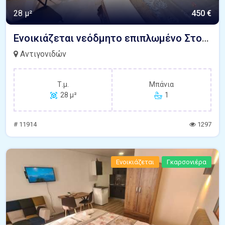
28 μ²
450 €
Ενοικιάζεται νεόδμητο επιπλωμένο Στούντιο 28 τ.μ. στην Αντιγονιδών Θεσσαλονίκη
Αντιγονιδών
Τ.μ.
Μπάνια
28 μ²
1
# 11914
1297
Ενοικιάζεται
Γκαρσονιέρα