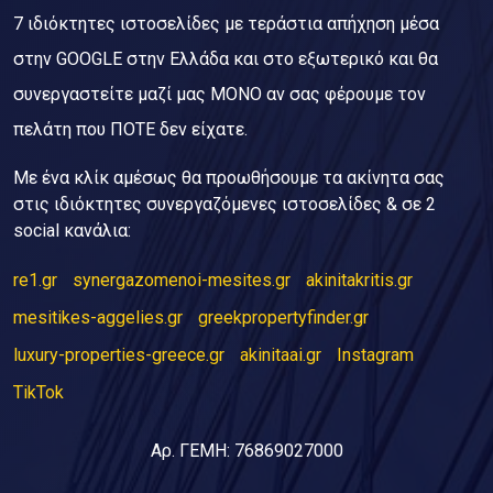
7 ιδιόκτητες ιστοσελίδες με τεράστια απήχηση μέσα
στην GOOGLE στην Ελλάδα και στο εξωτερικό και θα
συνεργαστείτε μαζί μας ΜΟΝΟ αν σας φέρουμε τον
πελάτη που ΠΟΤΕ δεν είχατε.
Με ένα κλίκ αμέσως θα προωθήσουμε τα ακίνητα σας
στις ιδιόκτητες συνεργαζόμενες ιστοσελίδες & σε 2
social κανάλια:
re1.gr
synergazomenoi-mesites.gr
akinitakritis.gr
mesitikes-aggelies.gr
greekpropertyfinder.gr
luxury-properties-greece.gr
akinitaai.gr
Instagram
TikTok
Αρ. ΓΕΜΗ: 76869027000