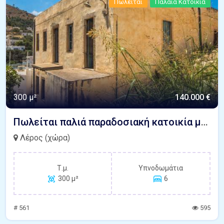
Πωλείται
Παλαιά Κατοικία
300 μ²
140.000 €
Πωλείται παλιά παραδοσιακή κατοικία με πανοραμική θέα θάλασσα Πλάτανος Λέρος
Λέρος (χώρα)
Τ.μ.
Υπνοδωμάτια
300 μ²
6
# 561
595