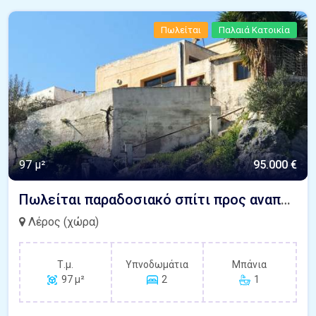
Πωλείται
Παλαιά Κατοικία
97 μ²
95.000 €
Πωλείται παραδοσιακό σπίτι προς αναπαλαίωση με θέα Πάτελο Λέρου
Λέρος (χώρα)
Τ.μ.
Υπνοδωμάτια
Μπάνια
97 μ²
2
1