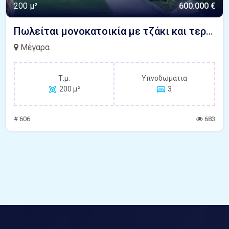
200 μ²
600.000 €
Πωλείται μονοκατοικία με τζάκι και τεράστιο κήπο δίπλα στο κύμα Κινέτα Μέγαρα
Μέγαρα
Τ.μ.
Υπνοδωμάτια
200 μ²
3
# 606
683