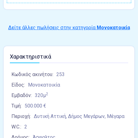
Δείτε άλλες πωλήσεις στην κατηγορία
Μονοκατοικία
Χαρακτηριστικά
Κωδικός ακινήτου:
253
Είδος:
Μονοκατοικία
2
Εμβαδόν:
320μ
Τιμή:
500.000 €
Περιοχή:
Δυτική Αττική, Δήμος Μεγάρων, Μέγαρα
W.C.:
2
Δρόμος:
Άσφαλτος