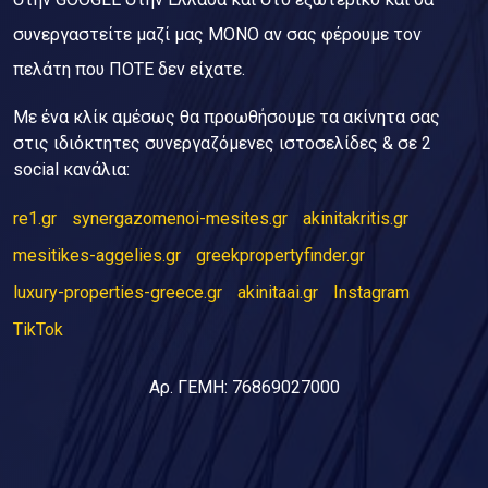
συνεργαστείτε μαζί μας ΜΟΝΟ αν σας φέρουμε τον
πελάτη που ΠΟΤΕ δεν είχατε.
Με ένα κλίκ αμέσως θα προωθήσουμε τα ακίνητα σας
στις ιδιόκτητες συνεργαζόμενες ιστοσελίδες & σε 2
social κανάλια:
re1.gr
synergazomenoi-mesites.gr
akinitakritis.gr
mesitikes-aggelies.gr
greekpropertyfinder.gr
luxury-properties-greece.gr
akinitaai.gr
Instagram
TikTok
Αρ. ΓΕΜΗ: 76869027000