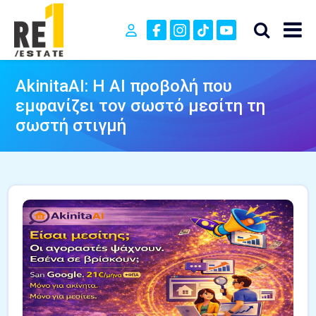
AkinitaAI: Η AI προβολή που
εμφανίζει τον σωστό μεσίτη τη
σωστή στιγμή