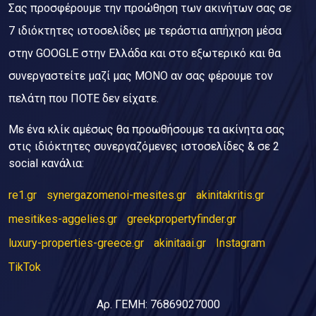
Σας προσφέρουμε την προώθηση των ακινήτων σας σε
7 ιδιόκτητες ιστοσελίδες με τεράστια απήχηση μέσα
στην GOOGLE στην Ελλάδα και στο εξωτερικό και θα
συνεργαστείτε μαζί μας ΜΟΝΟ αν σας φέρουμε τον
πελάτη που ΠΟΤΕ δεν είχατε.
Με ένα κλίκ αμέσως θα προωθήσουμε τα ακίνητα σας
στις ιδιόκτητες συνεργαζόμενες ιστοσελίδες & σε 2
social κανάλια:
re1.gr
synergazomenoi-mesites.gr
akinitakritis.gr
mesitikes-aggelies.gr
greekpropertyfinder.gr
luxury-properties-greece.gr
akinitaai.gr
Instagram
TikTok
Αρ. ΓΕΜΗ: 76869027000