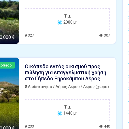
Τ.μ.
2080 μ²
# 327
307
0.000 €
κόπεδο
Οικόπεδο εντός οικισμού προς
πώληση για επαγγελματική χρήση
στο Γήπεδο Ξηροκάμπου Λέρος
Δωδεκάνησα / Δήμος Λέρου / Λέρος (χώρα)
Τ.μ.
1440 μ²
# 233
440
0.000 €