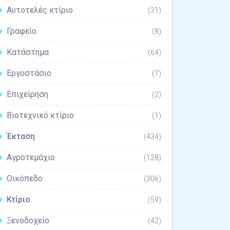
Αυτοτελές κτίριο
(31)
Γραφείο
(8)
Κατάστημα
(64)
Εργοστάσιο
(7)
Επιχείρηση
(2)
Βιοτεχνικό κτίριο
(1)
Έκταση
(434)
Αγροτεμάχιο
(128)
Οικόπεδο
(306)
Κτίριο
(59)
Ξενοδοχείο
(42)