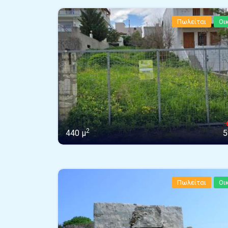
Πωλείται
Οι
2
440 μ
5
Πωλείται
Οι