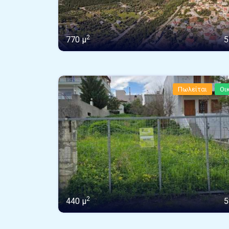
2
770 μ
5
Πωλείται
Οι
2
440 μ
5