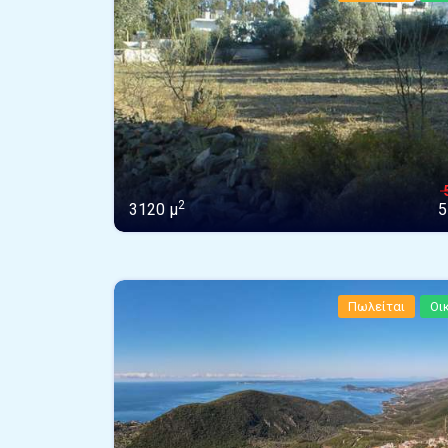
2
3120 μ
5
Πωλείται
Οι