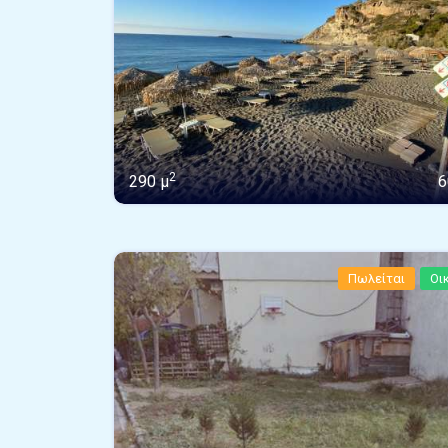
2
290 μ
6
Πωλείται
Οι