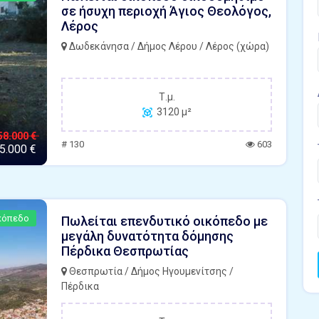
σε ήσυχη περιοχή Άγιος Θεολόγος,
Λέρος
Δωδεκάνησα / Δήμος Λέρου / Λέρος (χώρα)
Τ.μ.
3120 μ²
58.000 €
# 130
603
5.000 €
κόπεδο
Πωλείται επενδυτικό οικόπεδο με
μεγάλη δυνατότητα δόμησης
Πέρδικα Θεσπρωτίας
Θεσπρωτία / Δήμος Ηγουμενίτσης /
Πέρδικα