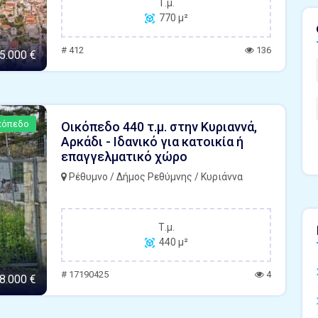
Τ.μ.
770 μ²
# 412
136
5.000 €
κόπεδο
Οικόπεδο 440 τ.μ. στην Κυριαννά,
Αρκάδι - Ιδανικό για κατοικία ή
επαγγελματικό χώρο
Ρέθυμνο / Δήμος Ρεθύμνης / Κυριάννα
Τ.μ.
440 μ²
# 17190425
4
8.000 €