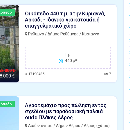
κόπεδο
Οικόπεδο 440 τ.μ. στην Κυριαννά,
Αρκάδι - Ιδανικό για κατοικία ή
επαγγελματικό χώρο
Ρέθυμνο / Δήμος Ρεθύμνης / Κυριάννα
Τ.μ.
440 μ²
62.000 €
# 17190425
7
8.000 €
κόπεδο
Αγροτεμάχιο προς πώληση εντός
σχεδίου με παραδοσιακή παλαιά
οικία Πλάκες Λέρος
Δωδεκάνησα / Δήμος Λέρου / Λέρος (χώρα)