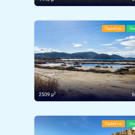
Πωλείται
Οι
2
2509 μ
6
Πωλείται
Οι