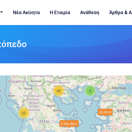
Νέα Ακίνητα
Η Εταιρία
Ανάθεση
Άρθρα & Α
κόπεδο
46
6
20.000 €
22
2.300.000 €