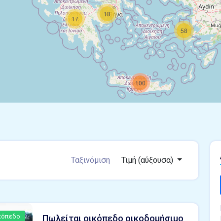
18
17
58
100
Ταξινόμιση
Τιμή (αύξουσα)
κόπεδο
Πωλείται oικόπεδο οικοδομήσιμο