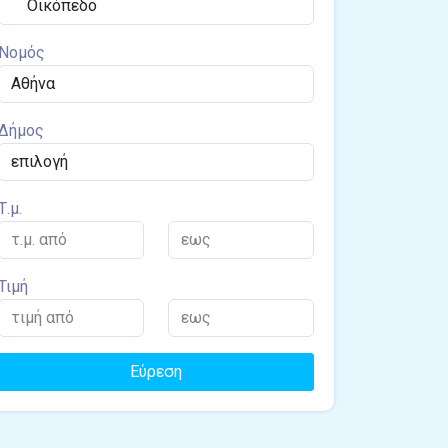
Νομός
Δήμος
Τ.μ.
Τιμή
Εύρεση