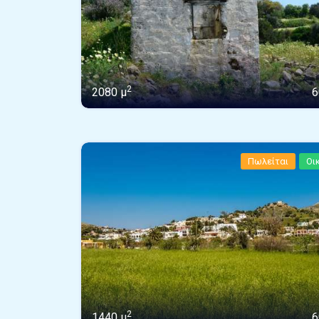
2
2080 μ
6
Πωλείται
Οι
2
1440 μ
6