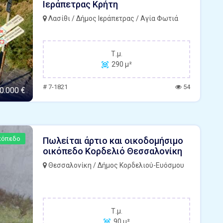
Ιεράπετρας Κρήτη
Λασίθι / Δήμος Ιεράπετρας / Αγία Φωτιά
Τ.μ.
290 μ²
# 7-1821
54
0.000 €
κόπεδο
Πωλείται άρτιο και οικοδομήσιμο
οικόπεδο Κορδελιό Θεσσαλονίκη
Θεσσαλονίκη / Δήμος Κορδελιού-Ευόσμου
Τ.μ.
90 μ²