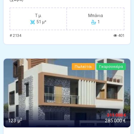
Τ.μ.
Μπάνια
51 μ²
1
# 2134
401
Πωλείται
Γκαρσονιέρα
311.000 €
2
123 μ
285.000 €