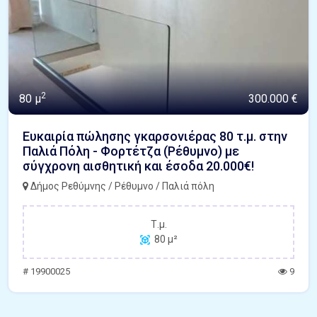
2
80 μ
300.000 €
Ευκαιρία πώλησης γκαρσονιέρας 80 τ.μ. στην
Παλιά Πόλη - Φορτέτζα (Ρέθυμνο) με
σύγχρονη αισθητική και έσοδα 20.000€!
Δήμος Ρεθύμνης / Ρέθυμνο / Παλιά πόλη
Τ.μ.
80 μ²
# 19900025
9