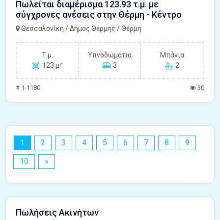
Πωλείται διαμέρισμα 123.93 τ.μ. με
σύγχρονες ανέσεις στην Θέρμη - Κέντρο
Θεσσαλονίκη / Δήμος Θέρμης / Θέρμη
Τ.μ.
Υπνοδωμάτια
Μπάνια
123 μ²
3
2
# 1-1180
30
1
2
3
4
5
6
7
8
9
10
»
Πωλήσεις Ακινήτων