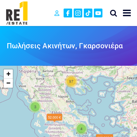
Πωλήσεις Ακινήτων, Γκαρσονιέρα
+
97
−
3
52.000 €
4