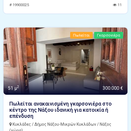
# 19900025
11
Πωλείται
Γκαρσονιέρα
2
51 μ
300.000 €
Πωλείται ανακαινισμένη γκαρσονιέρα στο
κέντρο της Νάξου ιδανική για κατοικία ή
επένδυση
Κυκλάδες / Δήμος Νάξου-Μικρών Κυκλάδων / Νάξος
(χώρα)