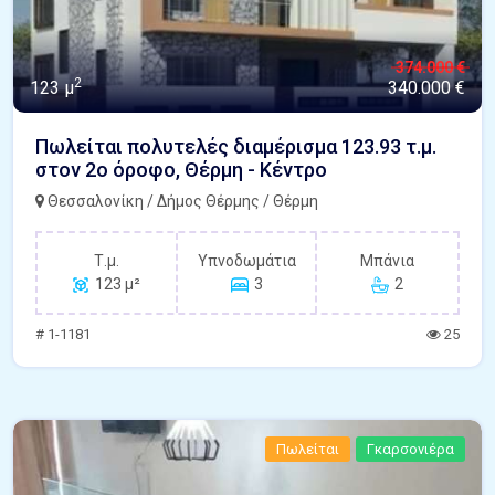
374.000 €
2
123 μ
340.000 €
Πωλείται πολυτελές διαμέρισμα 123.93 τ.μ.
στον 2ο όροφο, Θέρμη - Κέντρο
Θεσσαλονίκη / Δήμος Θέρμης / Θέρμη
Τ.μ.
Υπνοδωμάτια
Μπάνια
123 μ²
3
2
# 1-1181
25
Πωλείται
Γκαρσονιέρα