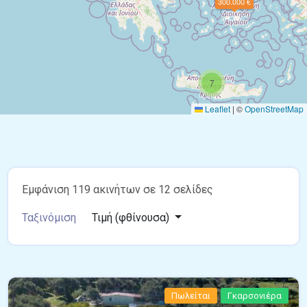
300.000 €
7
Leaflet
|
©
OpenStreetMap
Εμφάνιση 119 ακινήτων σε 12 σελίδες
Ταξινόμιση
Τιμή (φθίνουσα)
Πωλείται
Γκαρσονιέρα