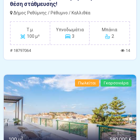
θέση στάθμευσης!
Δήμος Ρεθύμνης / Ρέθυμνο / Καλλιθέα
Τ.μ.
Υπνοδωμάτια
Μπάνια
100 μ²
3
2
# 18797064
14
Πωλείται
Γκαρσονιέρα
2
100 μ
580.000 €