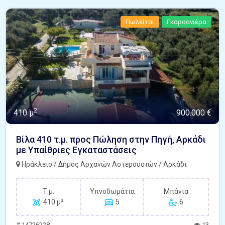
Πωλείται
Γκαρσονιέρα
2
410 μ
900.000 €
Βίλα 410 τ.μ. προς Πώληση στην Πηγή, Αρκάδι
με Υπαίθριες Εγκαταστάσεις
Ηράκλειο / Δήμος Αρχανών Αστερουσιών / Αρκάδι
Τ.μ.
Υπνοδωμάτια
Μπάνια
410 μ²
5
6
# 14726228
13