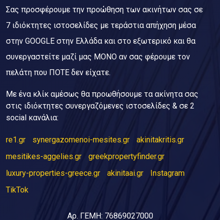
Σας προσφέρουμε την προώθηση των ακινήτων σας σε
7 ιδιόκτητες ιστοσελίδες με τεράστια απήχηση μέσα
στην GOOGLE στην Ελλάδα και στο εξωτερικό και θα
συνεργαστείτε μαζί μας ΜΟΝΟ αν σας φέρουμε τον
πελάτη που ΠΟΤΕ δεν είχατε.
Με ένα κλίκ αμέσως θα προωθήσουμε τα ακίνητα σας
στις ιδιόκτητες συνεργαζόμενες ιστοσελίδες & σε 2
social κανάλια:
re1.gr
synergazomenoi-mesites.gr
akinitakritis.gr
mesitikes-aggelies.gr
greekpropertyfinder.gr
luxury-properties-greece.gr
akinitaai.gr
Instagram
TikTok
Αρ. ΓΕΜΗ: 76869027000