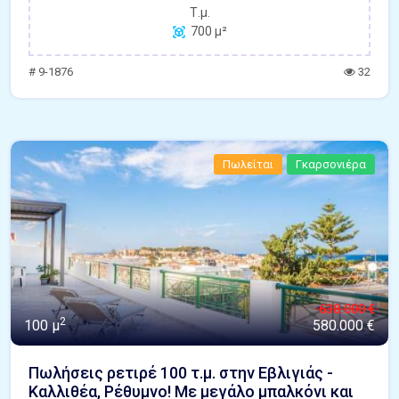
Τ.μ.
700 μ²
# 9-1876
32
Πωλείται
Γκαρσονιέρα
638.000 €
2
100 μ
580.000 €
Πωλήσεις ρετιρέ 100 τ.μ. στην Εβλιγιάς -
Καλλιθέα, Ρέθυμνο! Με μεγάλο μπαλκόνι και