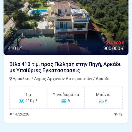
954.000 €
2
410 μ
900.000 €
Βίλα 410 τ.μ. προς Πώληση στην Πηγή, Αρκάδι
με Υπαίθριες Εγκαταστάσεις
Ηράκλειο / Δήμος Αρχανών Αστερουσιών / Αρκάδι
Τ.μ.
Υπνοδωμάτια
Μπάνια
410 μ²
5
6
# 14726228
12