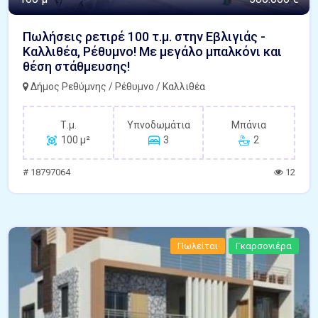
Πωλήσεις ρετιρέ 100 τ.μ. στην Εβλιγιάς -
Καλλιθέα, Ρέθυμνο! Με μεγάλο μπαλκόνι και
θέση στάθμευσης!
Δήμος Ρεθύμνης / Ρέθυμνο / Καλλιθέα
Τ.μ.
Υπνοδωμάτια
Μπάνια
100 μ²
3
2
# 18797064
12
Πωλείται
Γκαρσονιέρα