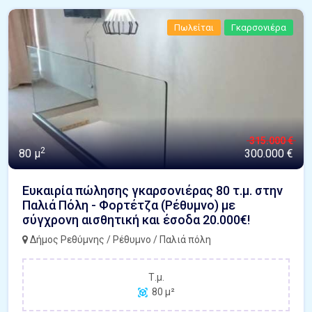
Πωλείται
Γκαρσονιέρα
315.000 €
2
80 μ
300.000 €
Ευκαιρία πώλησης γκαρσονιέρας 80 τ.μ. στην
Παλιά Πόλη - Φορτέτζα (Ρέθυμνο) με
σύγχρονη αισθητική και έσοδα 20.000€!
Δήμος Ρεθύμνης / Ρέθυμνο / Παλιά πόλη
Τ.μ.
80 μ²